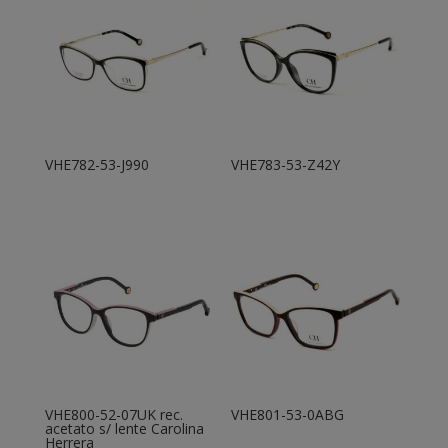
VHE782-53-J990
VHE783-53-Z42Y
VHE800-52-07UK rec.
VHE801-53-0ABG
acetato s/ lente Carolina
Herrera