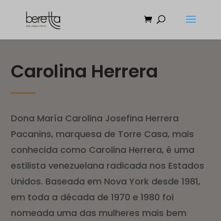
Carolina Herrera
Dona María Carolina Josefina Herrera
Pacanins, marquesa de Torre Casa, mais
conhecida como Carolina Herrera, é uma
estilista venezuelana radicada nos Estados
Unidos. Baseada em Nova York desde 1981,
em toda a década de 1970 e 1980 foi
nomeada uma das mulheres mais bem