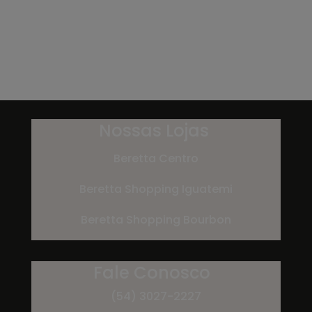
Nossas Lojas
Beretta Centro
Beretta Shopping Iguatemi
Beretta Shopping Bourbon
Fale Conosco
(54) 3027-2227