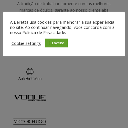
A tradição de trabalhar somente com as melhores
marcas de óculos, garante ao nosso cliente alta
qualidade e satisfação total. Temos o maior catálogo
A Beretta usa cookies para melhorar a sua experiência
de óculos da Serra Gaúcha. Venha nos visitar em um
no site. Ao continuar navegando, você concorda com a
de nossos 3 endereços, fale com uma de nossas
nossa Política de Privacidade.
especialistas, ela te ajudará a escolher o óculos
Cookie settings
perfeito para o seu rosto.
Eu aceito