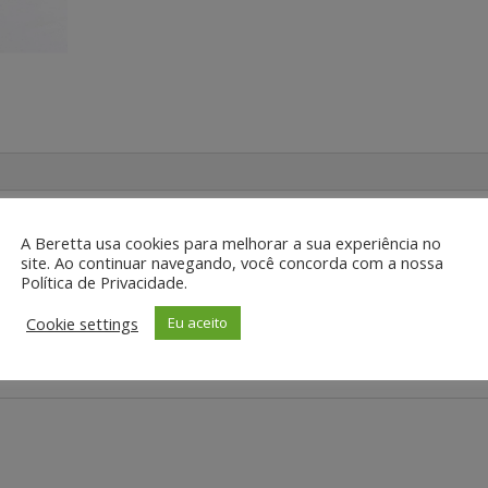
A Beretta usa cookies para melhorar a sua experiência no
site. Ao continuar navegando, você concorda com a nossa
al loja você encontra este produto:
Política de Privacidade.
Cookie settings
Eu aceito