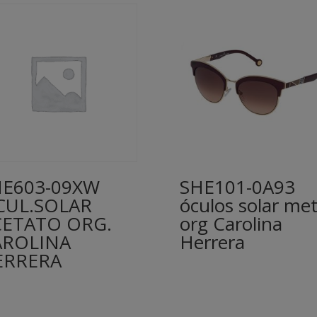
HE603-09XW
SHE101-0A93
CUL.SOLAR
óculos solar met
CETATO ORG.
org Carolina
AROLINA
Herrera
ERRERA