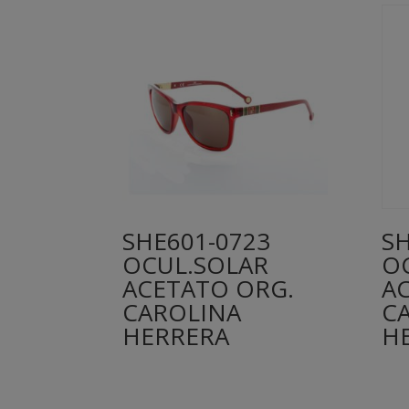
SHE601-0723
S
OCUL.SOLAR
O
ACETATO ORG.
A
CAROLINA
C
HERRERA
H