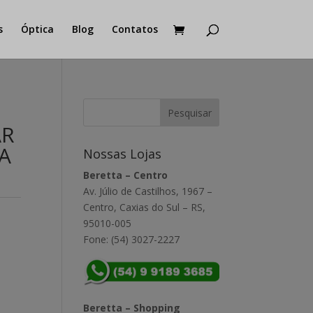
s
Óptica
Blog
Contatos
AR
A
Nossas Lojas
Beretta – Centro
Av. Júlio de Castilhos, 1967 –
Centro, Caxias do Sul – RS,
95010-005
Fone: (54) 3027-2227
Beretta – Shopping