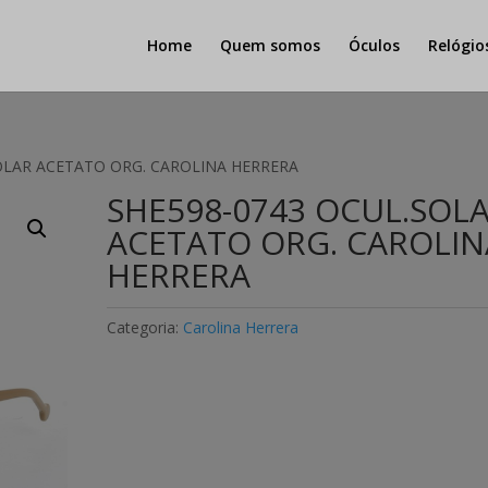
Home
Quem somos
Óculos
Relógio
SOLAR ACETATO ORG. CAROLINA HERRERA
SHE598-0743 OCUL.SOL
ACETATO ORG. CAROLIN
HERRERA
Categoria:
Carolina Herrera