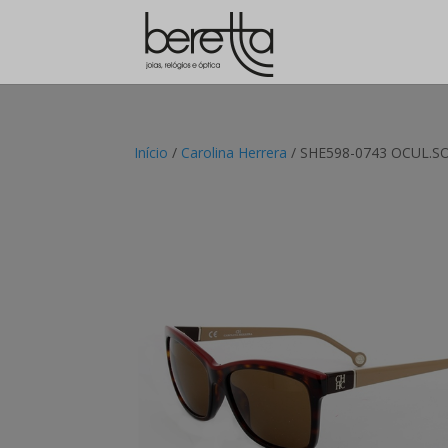
Início
/
Carolina Herrera
/ SHE598-0743 OCUL.