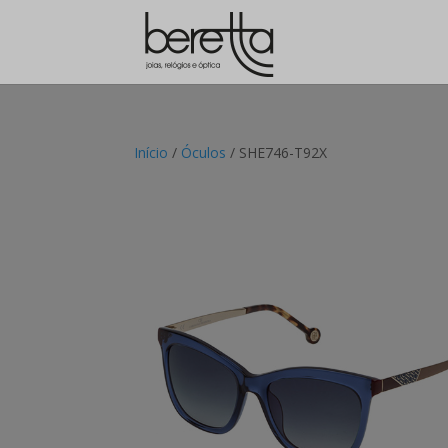
Início
/
Óculos
/ SHE746-T92X