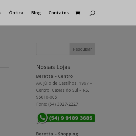
s
Óptica
Blog
Contatos
Nossas Lojas
Beretta – Centro
Av. Júlio de Castilhos, 1967 –
Centro, Caxias do Sul – RS,
95010-005
Fone: (54) 3027-2227
Beretta – Shopping