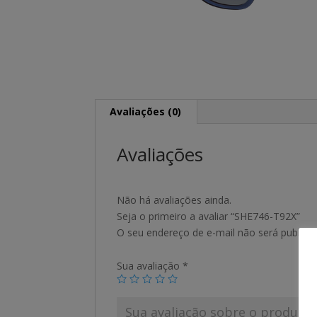
Avaliações (0)
Avaliações
Não há avaliações ainda.
Seja o primeiro a avaliar “SHE746-T92X”
O seu endereço de e-mail não será publica
Sua avaliação
*