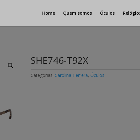
Home
Quem somos
Óculos
Relógio
SHE746-T92X
Categorias:
Carolina Herrera
,
Óculos