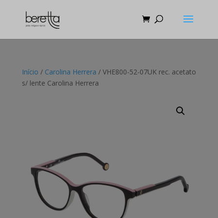
Início
/
Carolina Herrera
/ VHE800-52-07UK rec. acetato
s/ lente Carolina Herrera