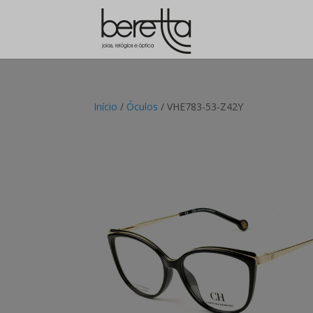
Início
/
Óculos
/ VHE783-53-Z42Y