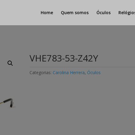
Home
Quem somos
Óculos
Relógio
VHE783-53-Z42Y
Categorias:
Carolina Herrera
,
Óculos