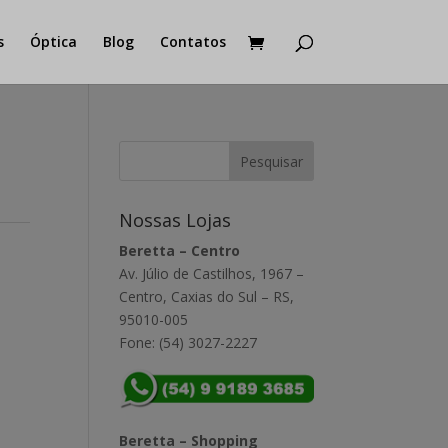
s
Óptica
Blog
Contatos
Nossas Lojas
Beretta – Centro
Av. Júlio de Castilhos, 1967 –
Centro, Caxias do Sul – RS,
95010-005
Fone: (54) 3027-2227
Beretta – Shopping