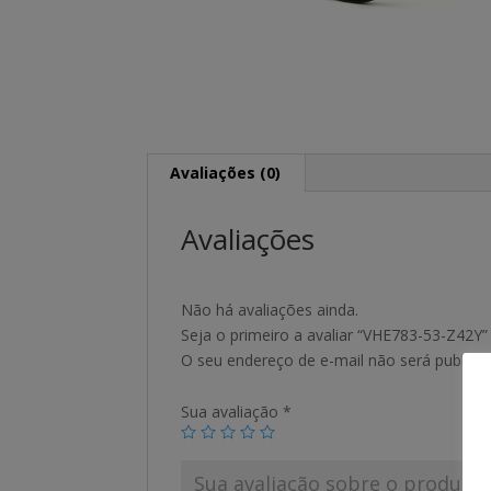
Avaliações (0)
Avaliações
Não há avaliações ainda.
Seja o primeiro a avaliar “VHE783-53-Z42Y”
O seu endereço de e-mail não será publica
Sua avaliação
*