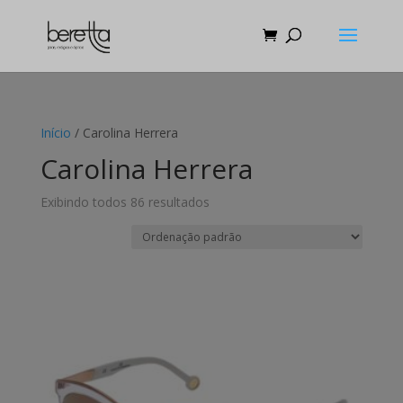
Início
/ Carolina Herrera
Carolina Herrera
Exibindo todos 86 resultados