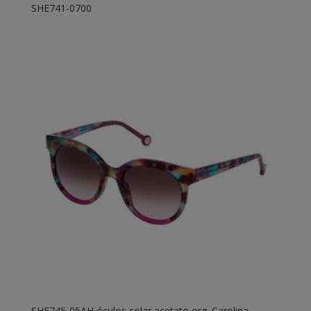
SHE741-0700
SHE745-05AH óculos solar acetato org. Carolina