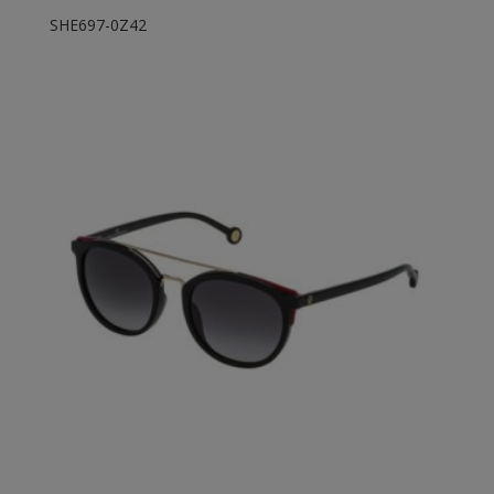
SHE697-0Z42