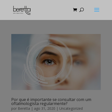
Por que é importante se consultar com um
oftalmologista regularmente?
por
Beretta
|
ago 31, 2020
|
Uncategorized