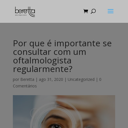
Por que é importante se
consultar com um
oftalmologista
regularmente?
por
Beretta
|
ago 31, 2020
|
Uncategorized
|
0
Comentários