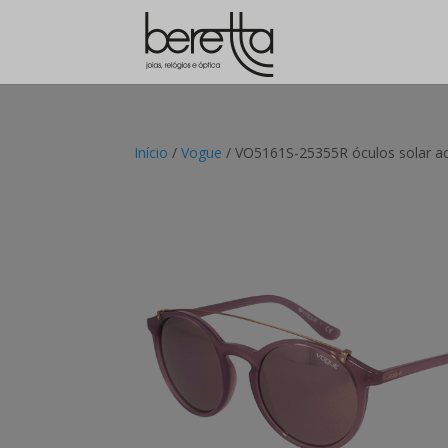
Início
/
Vogue
/ VO5161S-25355R óculos solar ac