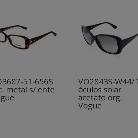
3687-51-656S
VO2843S-W44/
c. metal s/lente
óculos solar
ogue
acetato org.
Vogue