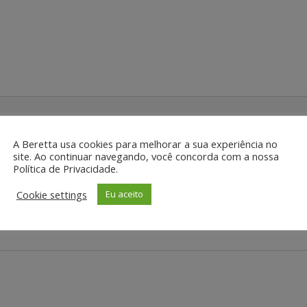
A Beretta usa cookies para melhorar a sua experiência no
site. Ao continuar navegando, você concorda com a nossa
Política de Privacidade.
al loja você encontra este produto:
Cookie settings
Eu aceito