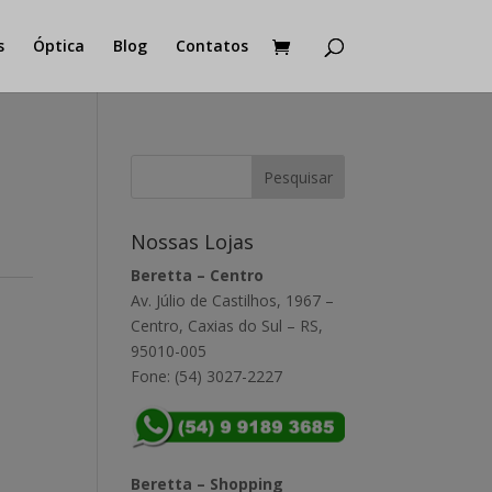
s
Óptica
Blog
Contatos
Nossas Lojas
Beretta – Centro
Av. Júlio de Castilhos, 1967 –
Centro, Caxias do Sul – RS,
95010-005
Fone: (54) 3027-2227
Beretta – Shopping