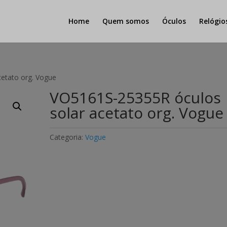
Home
Quem somos
Óculos
Relógio
etato org. Vogue
VO5161S-25355R óculos
solar acetato org. Vogue
Categoria:
Vogue