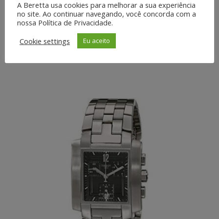
A Beretta usa cookies para melhorar a sua experiência
no site. Ao continuar navegando, você concorda com a
nossa Política de Privacidade.
T007.309.11.056.00 REL.
Cookie settings
Eu aceito
PULSO ACO/QUARTZ Tissot