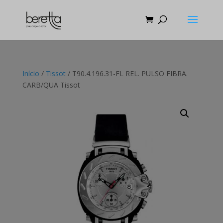
Início
/
Tissot
/ T90.4.196.31-FL REL. PULSO FIBRA.
CARB/QUA Tissot