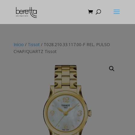
Início
/
Tissot
/ T028.210.33.117.00-F REL. PULSO
CHAP/QUARTZ Tissot