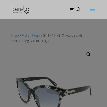
Início
/
Victor Hugo
/ SH1741-721X óculos solar
acetato org. Victor Hugo