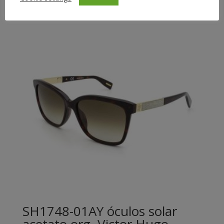
SH1748-01AY óculos solar