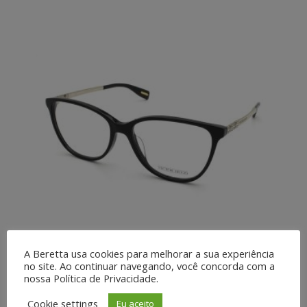
A Beretta usa cookies para melhorar a sua experiência
VH1773S-54-0700 rec.
no site. Ao continuar navegando, você concorda com a
acetato s/lente Victor Hugo
nossa Política de Privacidade.
Cookie settings
Eu aceito