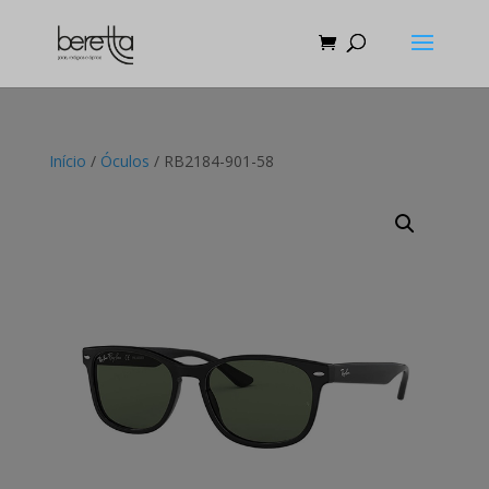
Início
/
Óculos
/ RB2184-901-58