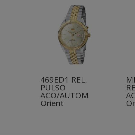
469ED1 REL.
M
PULSO
RE
ACO/AUTOM
A
Orient
Or