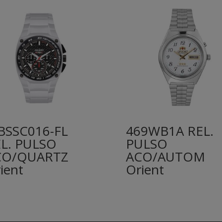
BSSC016-FL
469WB1A REL.
L. PULSO
PULSO
CO/QUARTZ
ACO/AUTOM
ient
Orient