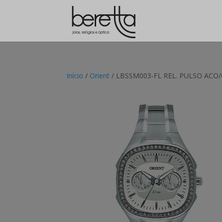
Início
/
Orient
/ LBSSM003-FL REL. PULSO ACO/