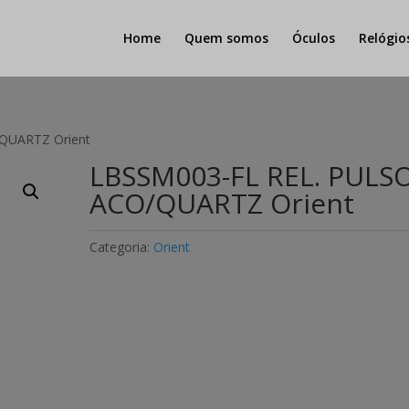
Home
Quem somos
Óculos
Relógio
QUARTZ Orient
LBSSM003-FL REL. PULS
ACO/QUARTZ Orient
Categoria:
Orient