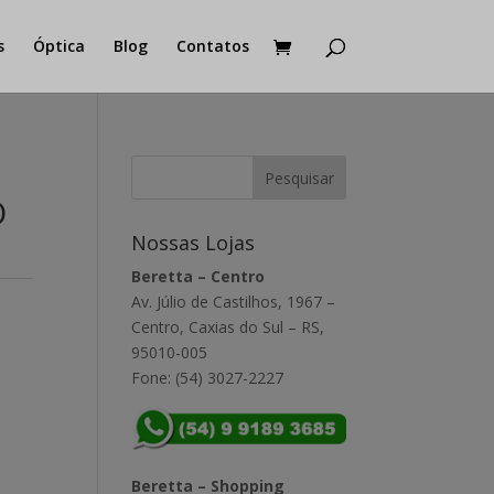
s
Óptica
Blog
Contatos
O
Nossas Lojas
Beretta – Centro
Av. Júlio de Castilhos, 1967 –
Centro, Caxias do Sul – RS,
95010-005
Fone: (54) 3027-2227
Beretta – Shopping