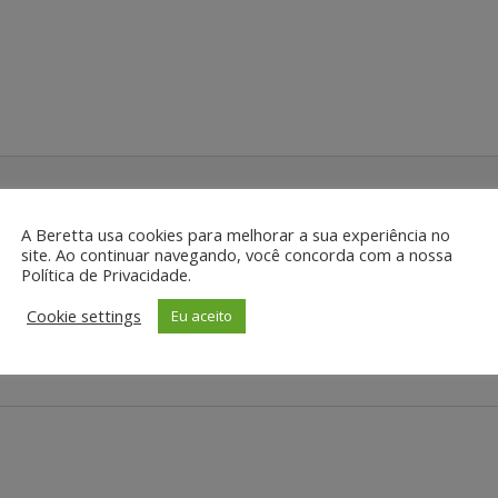
A Beretta usa cookies para melhorar a sua experiência no
site. Ao continuar navegando, você concorda com a nossa
Política de Privacidade.
al loja você encontra este produto:
Cookie settings
Eu aceito