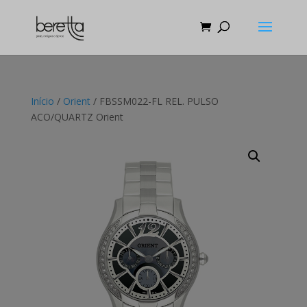
Início
/
Orient
/ FBSSM022-FL REL. PULSO
ACO/QUARTZ Orient