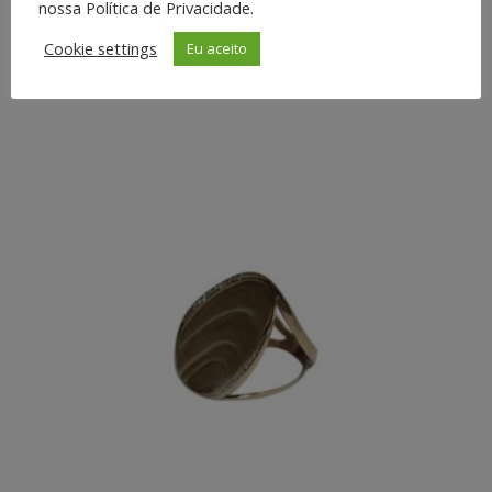
nossa Política de Privacidade.
Brinco 18K com pérolas e
Cookie settings
Eu aceito
diamantes