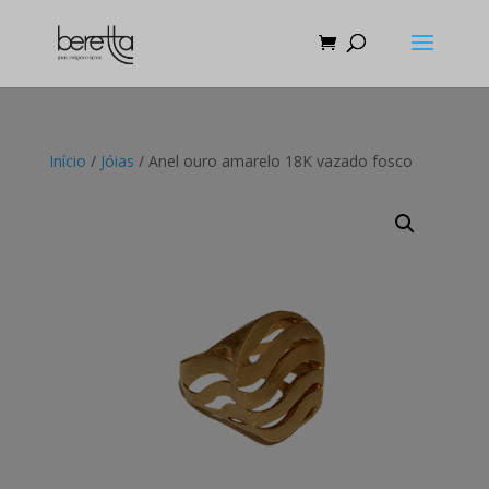
Início
/
Jóias
/ Anel ouro amarelo 18K vazado fosco