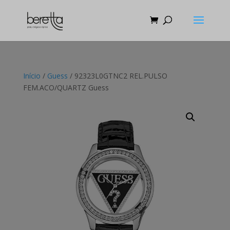
Início
/
Guess
/ 92323L0GTNC2 REL.PULSO
FEM.ACO/QUARTZ Guess