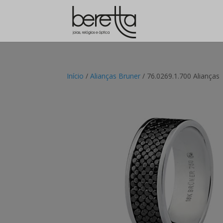
Início
/
Alianças Bruner
/ 76.0269.1.700 Alianças