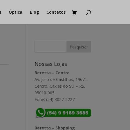
s
Óptica
Blog
Contatos
Nossas Lojas
Beretta – Centro
Av. Júlio de Castilhos, 1967 –
Centro, Caxias do Sul – RS,
95010-005
Fone: (54) 3027-2227
Beretta – Shopping