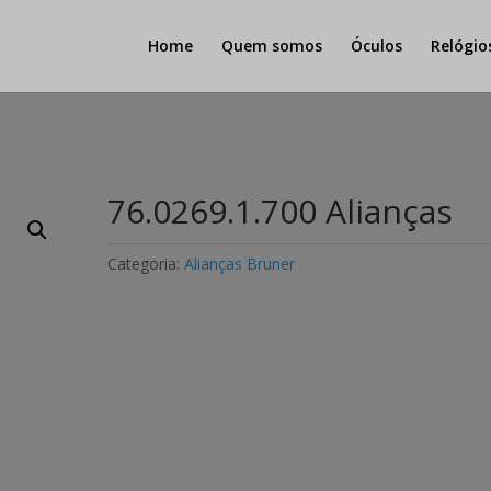
Home
Quem somos
Óculos
Relógio
76.0269.1.700 Alianças
Categoria:
Alianças Bruner