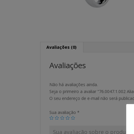
Avaliações (0)
Avaliações
Não há avaliações ainda.
Seja o primeiro a avaliar “76.0047.1.002 Ali
O seu endereço de e-mail não será publica
Sua avaliação
*