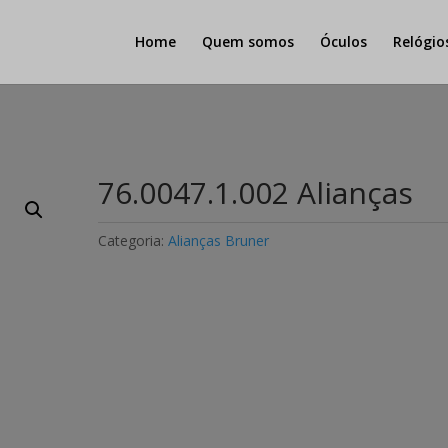
Home
Quem somos
Óculos
Relógio
76.0047.1.002 Alianças
Categoria:
Alianças Bruner