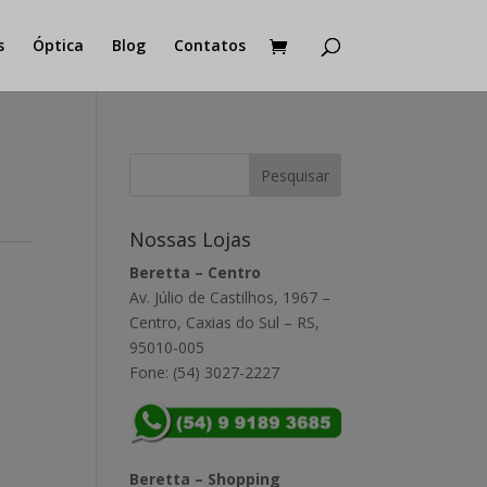
s
Óptica
Blog
Contatos
Nossas Lojas
Beretta – Centro
Av. Júlio de Castilhos, 1967 –
Centro, Caxias do Sul – RS,
95010-005
Fone: (54) 3027-2227
Beretta – Shopping