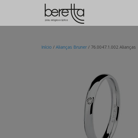
Início
/
Alianças Bruner
/ 76.0047.1.002 Alianças