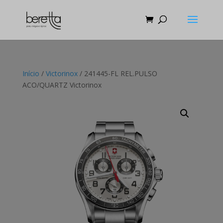
Início
/
Victorinox
/ 241445-FL REL.PULSO
ACO/QUARTZ Victorinox