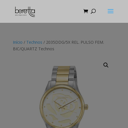
Início
/
Technos
/ 2035DDG/5X REL. PULSO FEM.
BIC/QUARTZ Technos