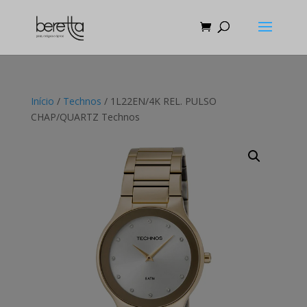
Início
/
Technos
/ 1L22EN/4K REL. PULSO
CHAP/QUARTZ Technos