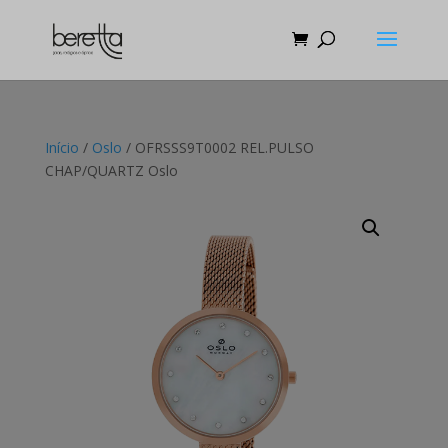
Início
/
Oslo
/ OFRSSS9T0002 REL.PULSO
CHAP/QUARTZ Oslo