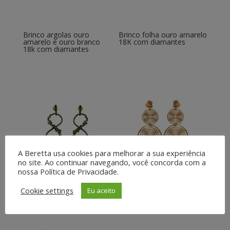
Brinco argolas ouro
Brinco folha ouro amarelo
amarelo e ouro branco
18K com diamantes
18k com diamantes
A Beretta usa cookies para melhorar a sua experiência
no site. Ao continuar navegando, você concorda com a
nossa Política de Privacidade.
Brinco infinito com
Brinco ouro amarelo 18K
zircônias
Cookie settings
Eu aceito